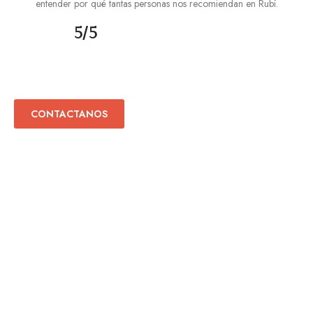
entender por qué tantas personas nos recomiendan en Rubí.
5/5
¿Buscas vender tu piso?
CONTACTANOS