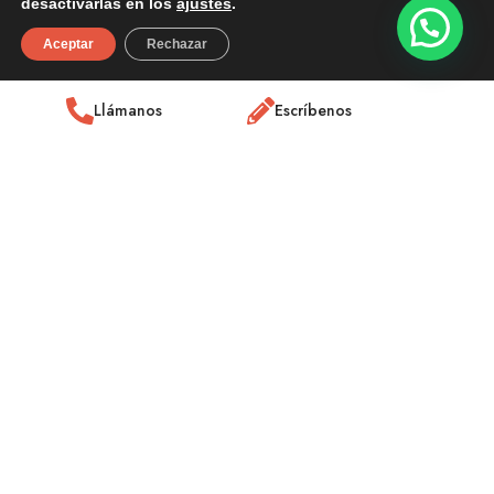
desactivarlas en los
ajustes
.
Aceptar
Rechazar
Llámanos
Escríbenos
Con nuestro equipo, tu alquiler se
gestiona con eficacia, transparencia y
cero preocupaciones.
Contacta con nosotros y lo gestionamos por ti en
tiempo récord.
Solicítalo por WhatsApp ahora